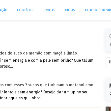
TAÇÃO
EXERCÍCIOS
FRUTAS
DIETAS
QUALIDADE DE VI
ícios do suco de mamão com maçã e limão
ir sem energia e com a pele sem brilho? Que tal um
oroso...
ias com esses 7 sucos que turbinam o metabolismo
ir lento e sem energia? Deseja dar um up no seu
nar aqueles quilinhos...