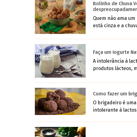
Bolinho de Chuva V
despreocupadamen
Quem não ama um b
está cinza e a chuva
Faça um Iogurte N
A intolerância à la
produtos lácteos, ma
Como fazer um brig
O brigadeiro é uma 
intolerante à lacto