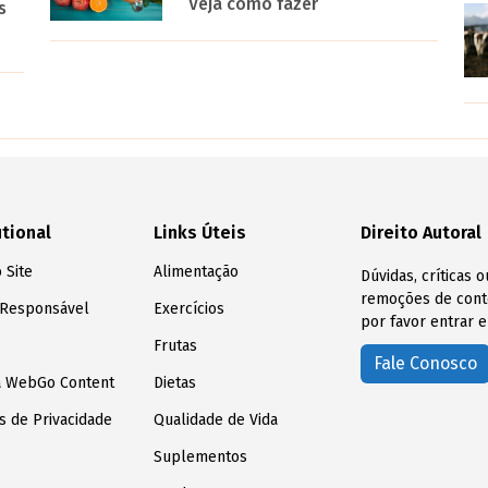
Veja como fazer
s
utional
Links Úteis
Direito Autoral
 Site
Alimentação
Dúvidas, críticas 
remoções de conte
 Responsável
Exercícios
por favor entrar e
Frutas
Fale Conosco
a WebGo Content
Dietas
as de Privacidade
Qualidade de Vida
Suplementos