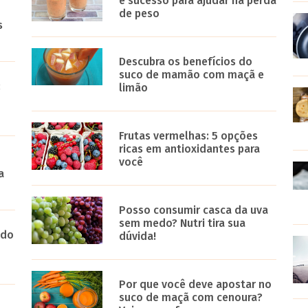
é sucesso para ajudar na perda
de peso
s
Descubra os benefícios do
suco de mamão com maçã e
:
limão
Frutas vermelhas: 5 opções
ricas em antioxidantes para
você
a
Posso consumir casca da uva
sem medo? Nutri tira sua
 do
dúvida!
Por que você deve apostar no
suco de maçã com cenoura?