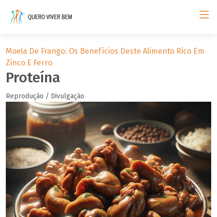
Moela De Frango: Os Benefícios Deste Alimento Rico Em
Zinco E Ferro
Proteína
Reprodução / Divulgação