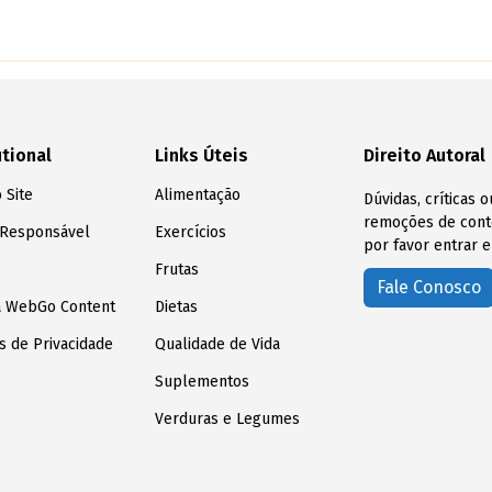
utional
Links Úteis
Direito Autoral
 Site
Alimentação
Dúvidas, críticas 
remoções de conte
 Responsável
Exercícios
por favor entrar e
Frutas
Fale Conosco
a WebGo Content
Dietas
as de Privacidade
Qualidade de Vida
Suplementos
Verduras e Legumes