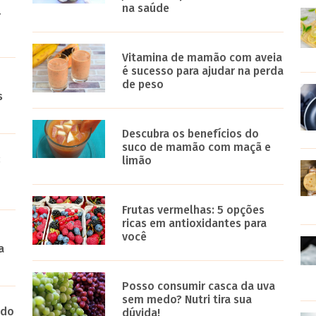
na saúde
r
Vitamina de mamão com aveia
é sucesso para ajudar na perda
de peso
s
Descubra os benefícios do
suco de mamão com maçã e
:
limão
Frutas vermelhas: 5 opções
ricas em antioxidantes para
você
a
Posso consumir casca da uva
sem medo? Nutri tira sua
 do
dúvida!