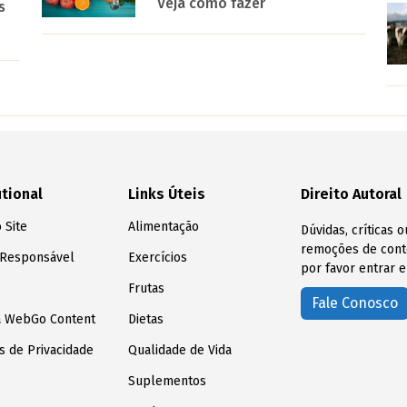
Veja como fazer
s
utional
Links Úteis
Direito Autoral
 Site
Alimentação
Dúvidas, críticas 
remoções de conte
 Responsável
Exercícios
por favor entrar e
Frutas
Fale Conosco
a WebGo Content
Dietas
as de Privacidade
Qualidade de Vida
Suplementos