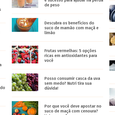
é sucesso para ajudar na perda
de peso
s
Descubra os benefícios do
suco de mamão com maçã e
:
limão
Frutas vermelhas: 5 opções
ricas em antioxidantes para
você
a
Posso consumir casca da uva
sem medo? Nutri tira sua
 do
dúvida!
Por que você deve apostar no
suco de maçã com cenoura?