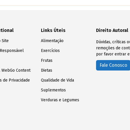
utional
Links Úteis
Direito Autoral
 Site
Alimentação
Dúvidas, críticas 
remoções de conte
 Responsável
Exercícios
por favor entrar e
Frutas
Fale Conosco
a WebGo Content
Dietas
as de Privacidade
Qualidade de Vida
Suplementos
Verduras e Legumes