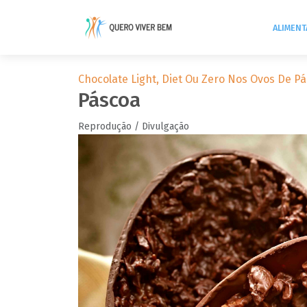
ALIMEN
Chocolate Light, Diet Ou Zero Nos Ovos De Pá
Páscoa
Reprodução / Divulgação