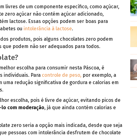
em livres de um componente específico, como açúcar,
te zero açúcar não contém açúcar adicionado,
tém lactose. Essas opções podem ser boas para
iabetes ou
intolerância à lactose
.
s dos produtos, pois alguns chocolates zero podem
ivos que podem não ser adequados para todos.
olate?
 melhor escolha para consumir nesta Páscoa, é
 individuais. Para
controle de peso,
por exemplo, a
em uma redução significativa de gordura e calorias em
s.
lhor escolha, pois é livre de açúcar, evitando picos de
i-lo com moderação
, já que ainda contém calorias e
olate zero seria a opção mais indicada, desde que seja
que pessoas com intolerância desfrutem de chocolate