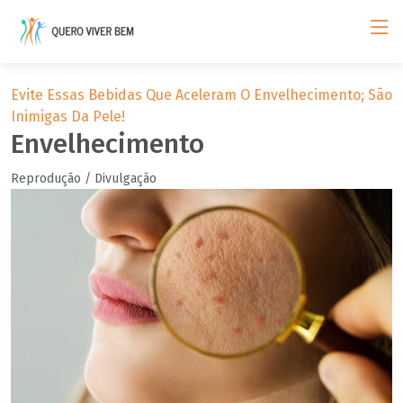
Evite Essas Bebidas Que Aceleram O Envelhecimento; São
Inimigas Da Pele!
Envelhecimento
Reprodução / Divulgação